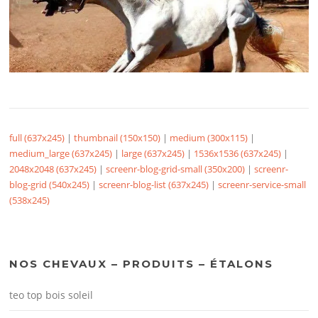
full (637x245)
|
thumbnail (150x150)
|
medium (300x115)
|
medium_large (637x245)
|
large (637x245)
|
1536x1536 (637x245)
|
2048x2048 (637x245)
|
screenr-blog-grid-small (350x200)
|
screenr-
blog-grid (540x245)
|
screenr-blog-list (637x245)
|
screenr-service-small
(538x245)
NOS CHEVAUX – PRODUITS – ÉTALONS
teo top bois soleil