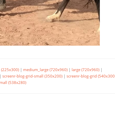
(225x300)
|
medium_large (720x960)
|
large (720x960)
|
|
screenr-blog-grid-small (350x200)
|
screenr-blog-grid (540x300
small (538x280)