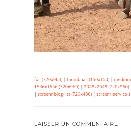
full (720x960)
|
thumbnail (150x150)
|
medium 
1536x1536 (720x960)
|
2048x2048 (720x960)
|
screenr-blog-list (720x400)
|
screenr-service-
LAISSER UN COMMENTAIRE